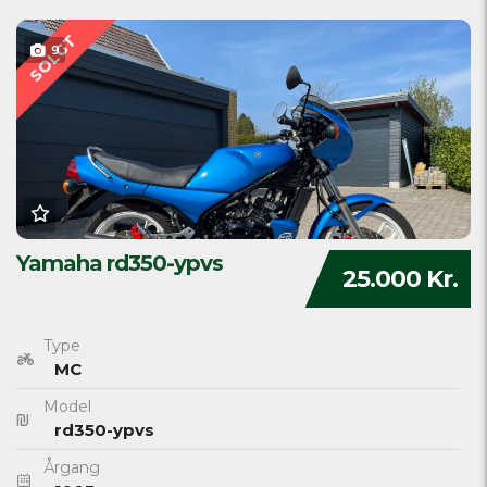
SOLGT
9
Yamaha rd350-ypvs
25.000 Kr.
Type
MC
Model
rd350-ypvs
Årgang