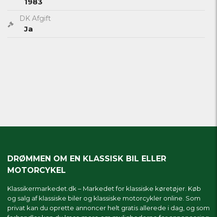
1983
DK Afgift
Ja
DRØMMEN OM EN KLASSISK BIL ELLER
MOTORCYKEL
Klassikermarkedet.dk – Markedet for klassiske køretøjer. Køb
og salg af klassiske biler og klassiske motorcykler online. Som
privat kan du oprette annoncer helt gratis allerede i dag, og som