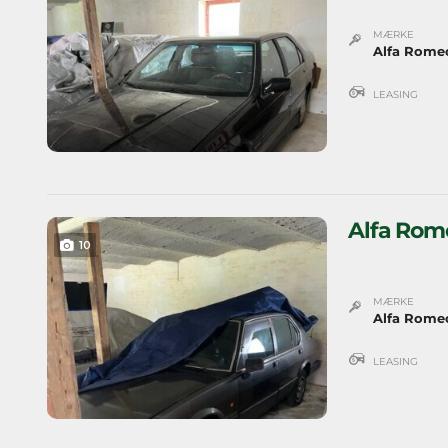
MÆRKE
Alfa Rome
LEASING
Alfa Rome
10
MÆRKE
Alfa Rome
LEASING