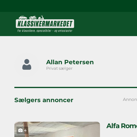
Allan Petersen
Privat sælger
Sælgers annoncer
Annon
Alfa Rome
4