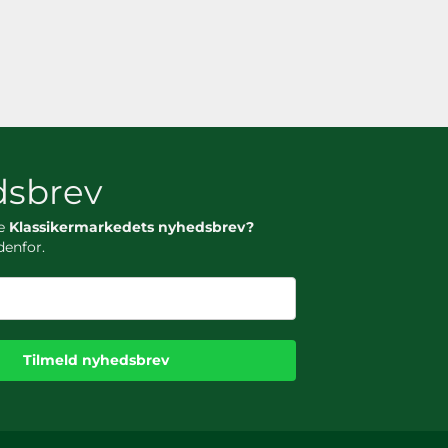
sbrev
ge
Klassikermarkedets nyhedsbrev?
denfor.
Tilmeld nyhedsbrev