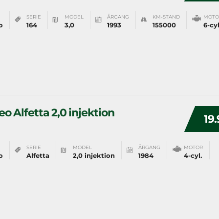
SERIE
MODEL
ÅRGANG
KM-STAND
MOTO
o
164
3,0
1993
155000
6-cyl
o Alfetta 2,0 injektion
19.
SERIE
MODEL
ÅRGANG
MOTOR
o
Alfetta
2,0 injektion
1984
4-cyl.