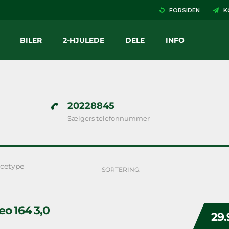
FORSIDEN
KO
BILER
2-HJULEDE
DELE
INFO
20228845
Sælgers telefonnummer
cetype
SORTERING:
o 164 3,0
29.