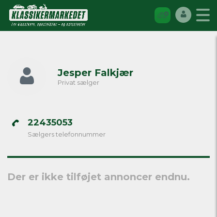
Jesper Falkjær
Privat sælger
22435053
Sælgers telefonnummer
Der er ikke tilføjet annoncer endnu.