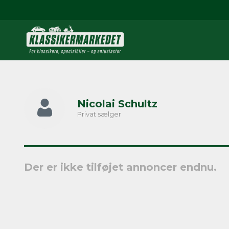
Nicolai Schultz
Privat sælger
Der er ikke tilføjet annoncer endnu.