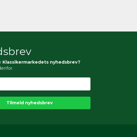
sbrev
e
Klassikermarkedets nyhedsbrev?
denfor.
Tilmeld nyhedsbrev