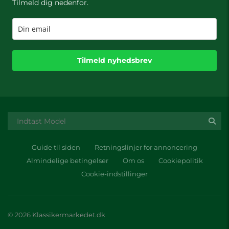
Tilmeld dig nedenfor.
Tilmeld nyhedsbrev
Guide til siden
Retningslinjer for annoncering
Almindelige betingelser
Om os
Cookiepolitik
Cookie-indstillinger
© 2026 Klassikermarkedet.dk