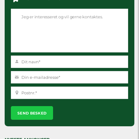
Please
leave
this
field
empty.