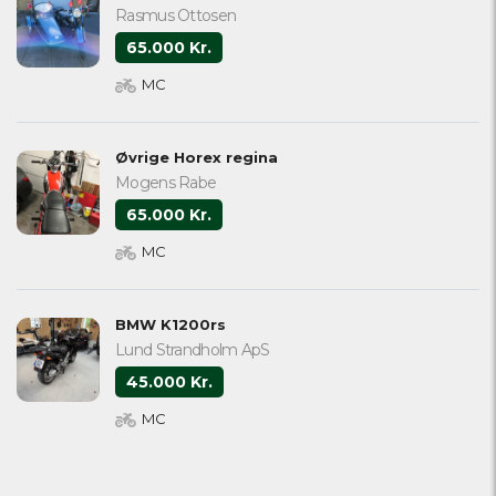
Rasmus Ottosen
65.000 Kr.
MC
Øvrige Horex regina
Mogens Rabe
65.000 Kr.
MC
BMW K1200rs
Lund Strandholm ApS
45.000 Kr.
MC