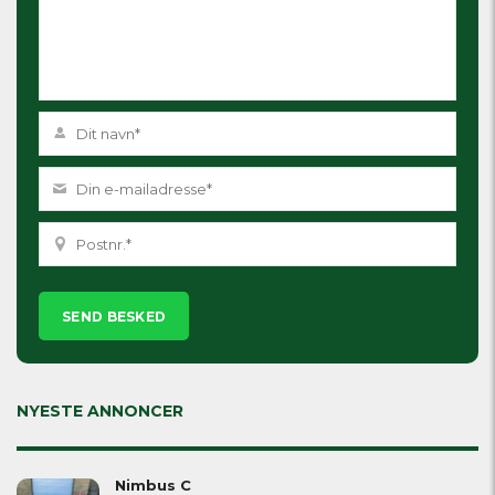
Please
leave
this
field
empty.
NYESTE ANNONCER
Nimbus C