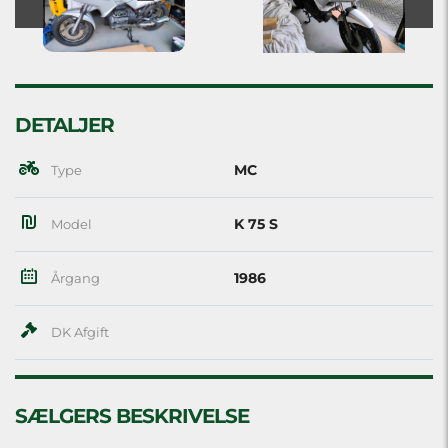
DETALJER
MC
Type
K 75 S
Model
1986
Årgang
DK Afgift
SÆLGERS BESKRIVELSE