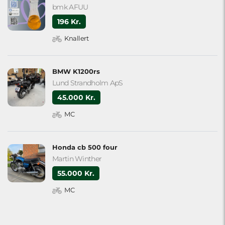
bmk AFUU
196 Kr.
Knallert
BMW K1200rs
Lund Strandholm ApS
45.000 Kr.
MC
Honda cb 500 four
Martin Winther
55.000 Kr.
MC