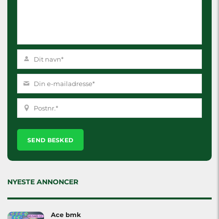
Please
leave
this
field
empty.
NYESTE ANNONCER
Ace bmk