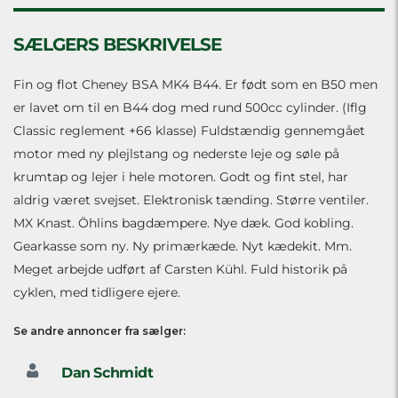
SÆLGERS BESKRIVELSE
Fin og flot Cheney BSA MK4 B44. Er født som en B50 men
er lavet om til en B44 dog med rund 500cc cylinder. (Iflg
Classic reglement +66 klasse) Fuldstændig gennemgået
motor med ny plejlstang og nederste leje og søle på
krumtap og lejer i hele motoren. Godt og fint stel, har
aldrig været svejset. Elektronisk tænding. Større ventiler.
MX Knast. Öhlins bagdæmpere. Nye dæk. God kobling.
Gearkasse som ny. Ny primærkæde. Nyt kædekit. Mm.
Meget arbejde udført af Carsten Kühl. Fuld historik på
cyklen, med tidligere ejere.
Se andre annoncer fra sælger:
Dan Schmidt