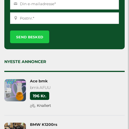
Please
leave
this
field
empty.
NYESTE ANNONCER
Ace bmk
bmk AFUU
196 Kr.
Knallert
BMW K1200rs