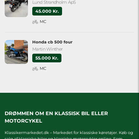
Lund Strandholm ApS
45.000 Kr.
MC
Honda cb 500 four
Martin Winther
55.000 Kr.
MC
DRØMMEN OM EN KLASSISK BIL ELLER
MOTORCYKEL
Klassikermarkedet.dk – Markedet for klassiske køretøjer. Køb og
salg af klassiske biler og klassiske motorcykler online. Som