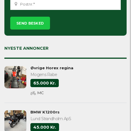
Please
leave
this
field
empty.
NYESTE ANNONCER
Øvrige Horex regina
Mogens Rabe
65.000 Kr.
MC
BMW K1200rs
Lund Strandholm ApS
45.000 Kr.