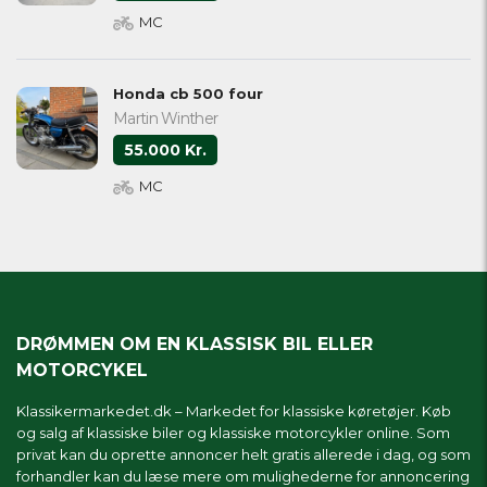
MC
Honda cb 500 four
Martin Winther
55.000 Kr.
MC
DRØMMEN OM EN KLASSISK BIL ELLER
MOTORCYKEL
Klassikermarkedet.dk – Markedet for klassiske køretøjer. Køb
og salg af klassiske biler og klassiske motorcykler online. Som
privat kan du oprette annoncer helt gratis allerede i dag, og som
forhandler kan du læse mere om
mulighederne for annoncering