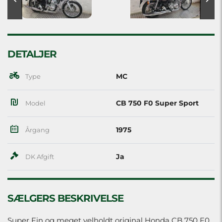
DETALJER
MC
Type
CB 750 F0 Super Sport
Model
1975
Årgang
Ja
DK Afgift
SÆLGERS BESKRIVELSE
Super Fin og meget velholdt original Honda CB 750 F0