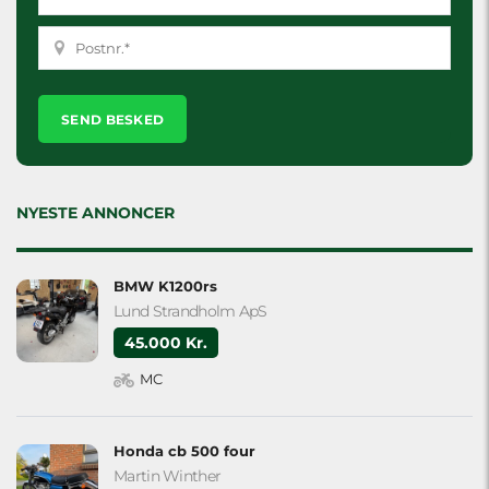
Please
leave
this
field
empty.
NYESTE ANNONCER
BMW K1200rs
Lund Strandholm ApS
45.000 Kr.
MC
Honda cb 500 four
Martin Winther