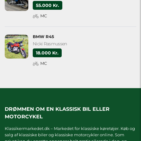
55.000 Kr.
MC
BMW R45
Nicki Rasmussen
18.000 Kr.
MC
DRØMMEN OM EN KLASSISK BIL ELLER
MOTORCYKEL
Klassikermarkedet.dk – Markedet for klassiske køretøjer. Køb og
salg af klassiske biler og klassiske motorcykler online. Som