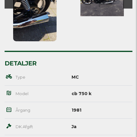
DETALJER
MC
Type
cb 750 k
Model
1981
Årgang
Ja
DK Afgift