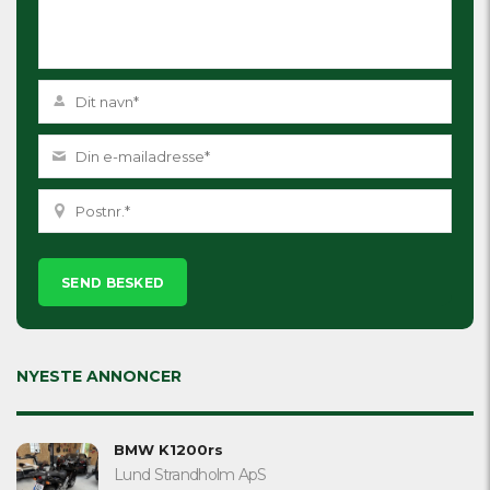
Please
leave
this
field
empty.
NYESTE ANNONCER
BMW K1200rs
Lund Strandholm ApS