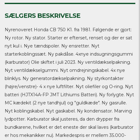
SÆLGERS BESKRIVELSE
Nyrenoveret Honda CB 750 K1. fra 1981. Følgende er gjort:
Ny rotor. Ny stator. Starter er efterset, renset og der er sat
nyt kul i. Nye tændspoler. Ny ensretter. Nyt
starterkoblingssæt. Ny pakdåse. 4xnye indsugningsgummi
(karburator) Olie skiftet i juli 2023. Ny ventildækselpakning.
Nyt ventildækselgummi. Nyt omdrejningskabel. 4x nye
blinklys. Ny generatordækselpakning. Ny styrkontakter
(højre/venstre)- 4 x nye luftfilter. Nyt oliefiler og O-ring. Nyt
batteri (HJTX14A-FP JMT Lithiums Batteri). Ny forlygte. Nyt
MC kædekit (2 nye tandhjul) og "guldkæde". Ny gasrulle.
Nyt koblingskabel. Nyt gaskabel. Ny kondensator. Marving
lydpotter. Karburator skal justeres, da den drypper fra
bundkarene, hvilket er det eneste der skal laves (karburator
er hos mekanikker nu). Markedespris er mellem 35.000-