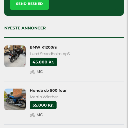
leave
this
field
empty.
NYESTE ANNONCER
BMW K1200rs
Lund Strandholm ApS
45.000 Kr.
MC
Honda cb 500 four
Martin Winther
55.000 Kr.
MC