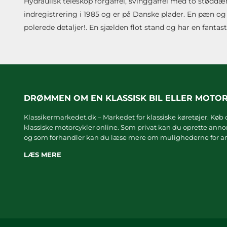
Hydraulisk teleskop forgaffel, svinggaffel med to støddæ
indregistrering i 1985 og er på Danske plader. En pæn 
polerede detaljer!. En sjælden flot stand og har en fantast
DRØMMEN OM EN KLASSISK BIL ELLER MOTO
Klassikermarkedet.dk – Markedet for klassiske køretøjer. Køb o
klassiske motorcykler online. Som privat kan du oprette annonc
og som forhandler kan du læse mere om
mulighederne for an
LÆS MERE