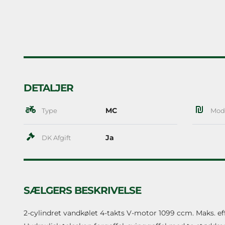
DETALJER
MC
Type
Mod
Ja
DK Afgift
SÆLGERS BESKRIVELSE
2-cylindret vandkølet 4-takts V-motor 1099 ccm. Maks. ef