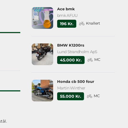
Ace bmk
bmk AFUU
Knallert
196 Kr.
BMW K1200rs
Lund Strandholm ApS
MC
45.000 Kr.
Honda cb 500 four
Martin Winther
MC
55.000 Kr.
tål.