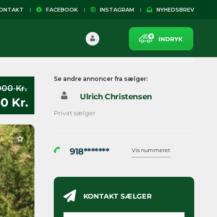
NTAKT
FACEBOOK
INSTAGRAM
NYHEDSBREV
INDRYK
Se andre annoncer fra sælger:
000 Kr.
Ulrich Christensen
0 Kr.
Privat sælger
918*******
Vis nummeret
KONTAKT SÆLGER