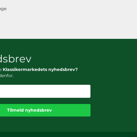
nge
sbrev
ge
Klassikermarkedets nyhedsbrev?
denfor.
Tilmeld nyhedsbrev