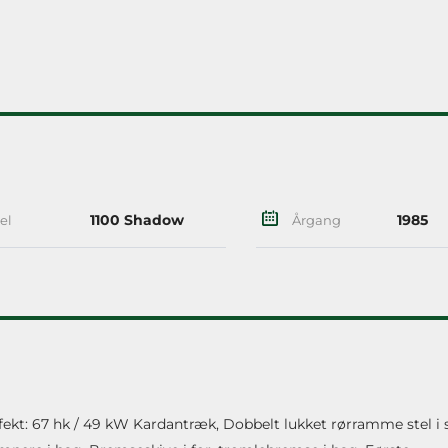
1100 Shadow
1985
el
Årgang
fekt: 67 hk / 49 kW Kardantræk, Dobbelt lukket rørramme stel i s