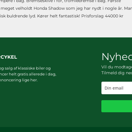
mpere i bag. Bremseskive i for, tromlebremse i bag. Første
og meget velholdt Honda Shadow som jeg har nydt i nogle år. Ma
isk buldrende lyd. Kører helt fantastisk! Prisforslag 44000 kr
Nyhed
RCYKEL
Vil du modta
g salg af klassiske biler og
Tilmeld dig ne
er helt gratis allerede i dag,
noncering lige her.