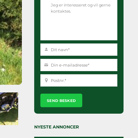
Please
leave
this
field
empty.
NYESTE ANNONCER