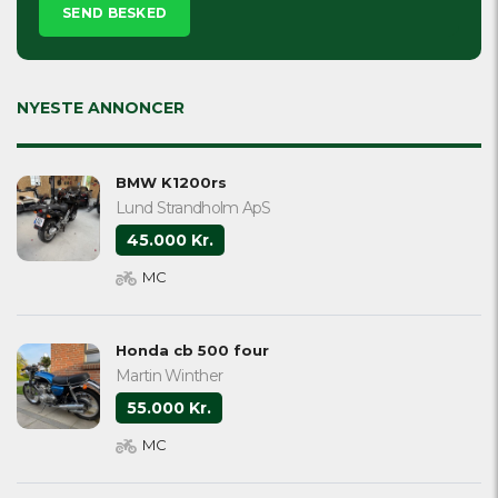
leave
this
field
empty.
NYESTE ANNONCER
BMW K1200rs
Lund Strandholm ApS
45.000 Kr.
MC
Honda cb 500 four
Martin Winther
55.000 Kr.
MC