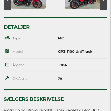
DETALJER
MC
Type
GPZ 1100 UniTrack
Model
1984
Årgang
Ja
DK Afgift
SÆLGERS BESKRIVELSE
Rigtig fin og utrolig velholdt Dansk Kawasaki GPZ 1100