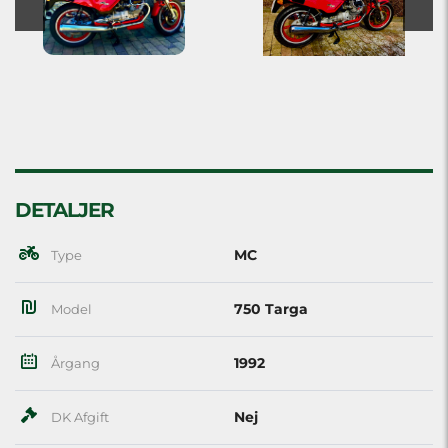
DETALJER
MC
Type
750 Targa
Model
1992
Årgang
Nej
DK Afgift