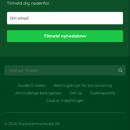
Tilmeld dig nedenfor.
Tilmeld nyhedsbrev
Guide til siden
Retningslinjer for annoncering
Almindelige betingelser
Om os
Cookiepolitik
Cookie-indstillinger
© 2026 Klassikermarkedet.dk