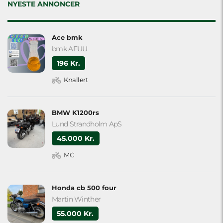
empty.
NYESTE ANNONCER
Ace bmk
bmk AFUU
196 Kr.
Knallert
BMW K1200rs
Lund Strandholm ApS
45.000 Kr.
MC
Honda cb 500 four
Martin Winther
55.000 Kr.