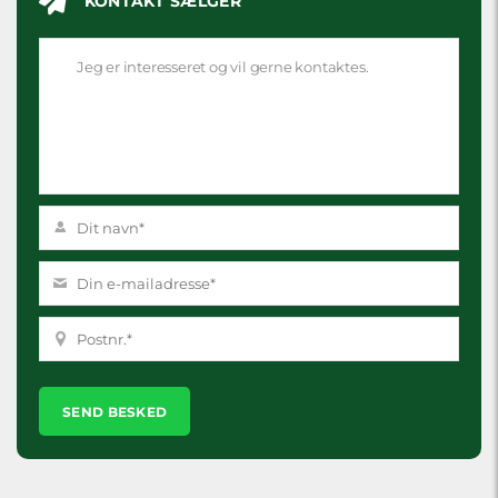
KONTAKT SÆLGER
Please
leave
this
field