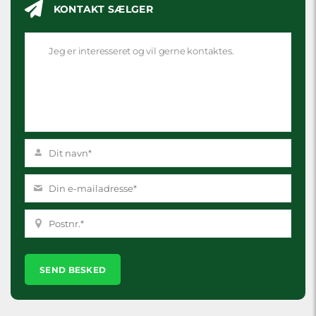
KONTAKT SÆLGER
Please
leave
this
field