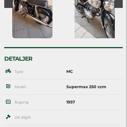
DETALJER
MC
Type
Supermax 250 ccm
Model
1957
Årgang
DK Afgift