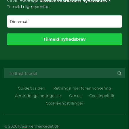
Vil du modtage
Klassikermarkedets nyhedsbrev?
Tilmeld dig nedenfor.
Tilmeld nyhedsbrev
Guide til siden
Retningslinjer for annoncering
Almindelige betingelser
Om os
Cookiepolitik
Cookie-indstillinger
© 2026 Klassikermarkedet.dk