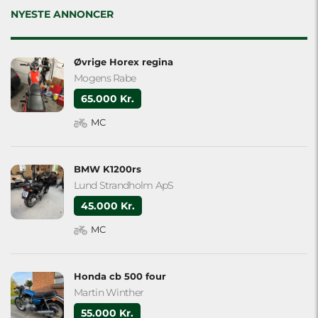
empty.
NYESTE ANNONCER
Øvrige Horex regina
Mogens Rabe
65.000 Kr.
MC
BMW K1200rs
Lund Strandholm ApS
45.000 Kr.
MC
Honda cb 500 four
Martin Winther
55.000 Kr.