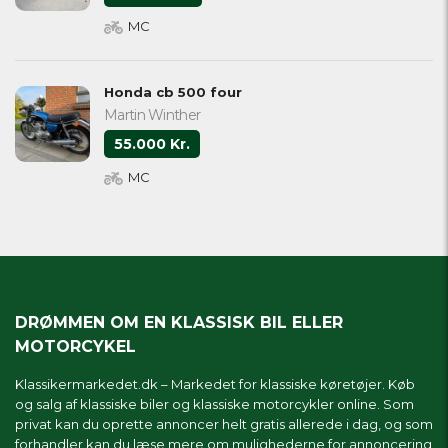
MC
Honda cb 500 four
Martin Winther
55.000 Kr.
MC
DRØMMEN OM EN KLASSISK BIL ELLER
MOTORCYKEL
Klassikermarkedet.dk – Markedet for klassiske køretøjer. Køb
og salg af klassiske biler og klassiske motorcykler online. Som
privat kan du oprette annoncer helt gratis allerede i dag, og som
forhandler kan du læse mere om
mulighederne for annoncering