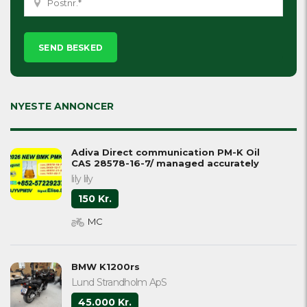
Please
leave
this
field
empty.
NYESTE ANNONCER
Adiva Direct communication PM-K Oil
CAS 28578-16-7/ managed accurately
lily lily
150 Kr.
MC
BMW K1200rs
Lund Strandholm ApS
45.000 Kr.