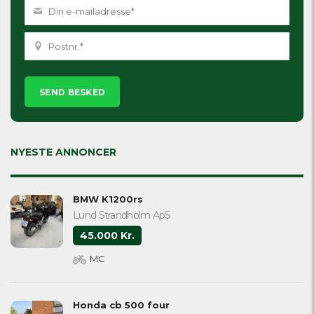
Please
leave
this
field
empty.
NYESTE ANNONCER
BMW K1200rs
Lund Strandholm ApS
45.000 Kr.
MC
Honda cb 500 four