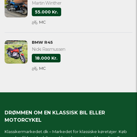
Martin Winther
55.000 Kr.
MC
BMW R45
Nicki Rasmussen
18.000 Kr.
MC
DRØMMEN OM EN KLASSISK BIL ELLER
MOTORCYKEL
Klassikermarkedet.dk – Markedet for klassiske køretøjer. Køb