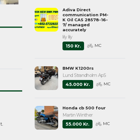
Adiva Direct
communication PM-
K Oil CAS 28578-16-
7/ managed
accurately
lily lily
MC
150 Kr.
BMW K1200rs
Lund Strandholm ApS
MC
45.000 Kr.
Honda cb 500 four
Martin Winther
MC
55.000 Kr.
t.
.