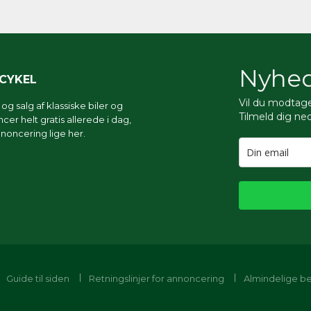
Nyhed
RCYKEL
Vil du modtag
g salg af klassiske biler og
Tilmeld dig ne
er helt gratis allerede i dag,
noncering lige her.
Guide til siden
Retningslinjer for annoncering
Almindelige be