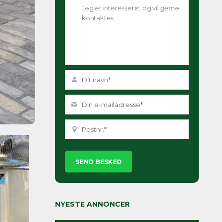
Please
leave
this
field
empty.
NYESTE ANNONCER