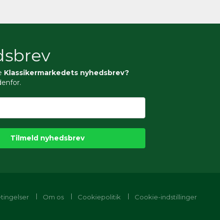
sbrev
e
Klassikermarkedets nyhedsbrev?
denfor.
Tilmeld nyhedsbrev
tingelser
Om os
Cookiepolitik
Cookie-indstillinger