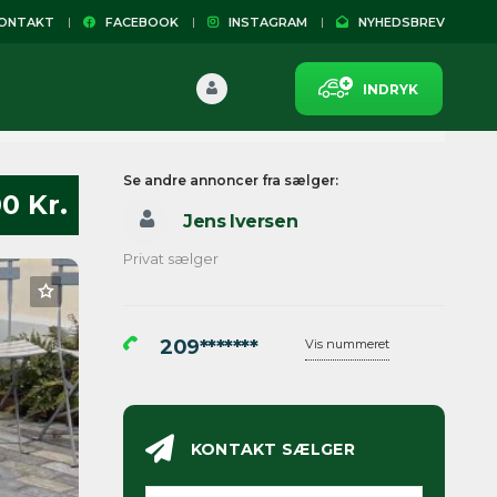
NTAKT
FACEBOOK
INSTAGRAM
NYHEDSBREV
INDRYK
Se andre annoncer fra sælger:
0 Kr.
Jens Iversen
Privat sælger
209*******
Vis nummeret
KONTAKT SÆLGER