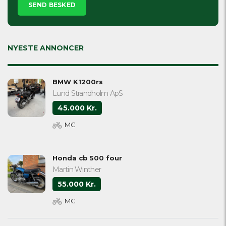
leave
this
field
empty.
NYESTE ANNONCER
BMW K1200rs
Lund Strandholm ApS
45.000 Kr.
MC
Honda cb 500 four
Martin Winther
55.000 Kr.
MC