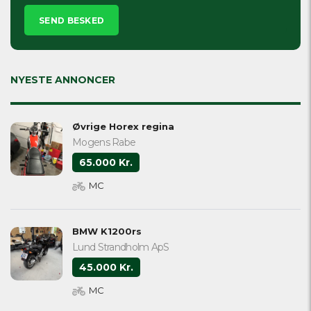
Please
leave
this
field
empty.
NYESTE ANNONCER
Øvrige Horex regina
Mogens Rabe
65.000 Kr.
MC
BMW K1200rs
Lund Strandholm ApS
45.000 Kr.
MC