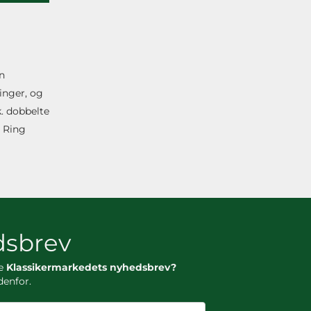
n
inger, og
. dobbelte
. Ring
sbrev
ge
Klassikermarkedets nyhedsbrev?
denfor.