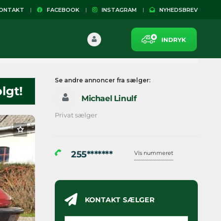
NTAKT
FACEBOOK
INSTAGRAM
NYHEDSBREV
INDRYK
Se andre annoncer fra sælger:
lgt!
Michael Linulf
Privat sælger
255*******
Vis nummeret
KONTAKT SÆLGER