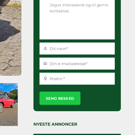
Please
leave
this
field
empty.
NYESTE ANNONCER