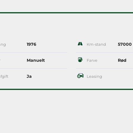
1976
57000
ang
Km-stand
Manuelt
Rød
r
Farve
Ja
fgift
Leasing