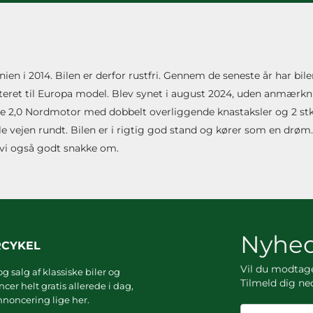
 i 2014. Bilen er derfor rustfri. Gennem de seneste år har bile
eret til Europa model. Blev synet i august 2024, uden anmærkn
ime 2,0 Nordmotor med dobbelt overliggende knastaksler og 2 stk
e vejen rundt. Bilen er i rigtig god stand og kører som en drøm
n vi også godt snakke om.
Nyhed
RCYKEL
Vil du modta
g salg af klassiske biler og
Tilmeld dig ne
er helt gratis allerede i dag,
noncering lige her.