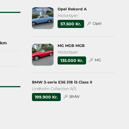
Opel Rekord A
Motorbyen
Opel
57.500 Kr.
 km
MG MGB MGB
Motorbyen
MG
135.000 Kr.
BMW 3-serie E36 318 iS Class II
Lindholm Collection A/S
BMW
199.900 Kr.