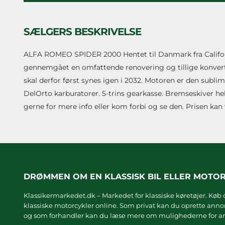
SÆLGERS BESKRIVELSE
ALFA ROMEO SPIDER 2000 Hentet til Danmark fra Califonien
gennemgået en omfattende renovering og tillige konvert
skal derfor først synes igen i 2032. Motoren er den subl
DelOrto karburatorer. 5-trins gearkasse. Bremseskiver hel
gerne for mere info eller kom forbi og se den. Prisen ka
DRØMMEN OM EN KLASSISK BIL ELLER MOTO
Klassikermarkedet.dk – Markedet for klassiske køretøjer. Køb o
klassiske motorcykler online. Som privat kan du oprette annonc
og som forhandler kan du læse mere om
mulighederne for an