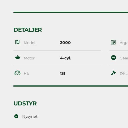
DETALJER
2000
Model
Årg
4-cyl.
Motor
Gea
131
Hk
DK a
UDSTYR
Nysynet