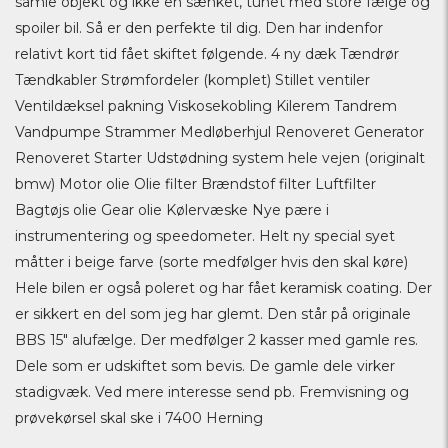
samle objekt og ikke en sænket, tunet med store fælge og
spoiler bil. Så er den perfekte til dig. Den har indenfor
relativt kort tid fået skiftet følgende. 4 ny dæk Tændrør
Tændkabler Strømfordeler (komplet) Stillet ventiler
Ventildæksel pakning Viskosekobling Kilerem Tandrem
Vandpumpe Strammer Medløberhjul Renoveret Generator
Renoveret Starter Udstødning system hele vejen (originalt
bmw) Motor olie Olie filter Brændstof filter Luftfilter
Bagtøjs olie Gear olie Kølervæske Nye pære i
instrumentering og speedometer. Helt ny special syet
måtter i beige farve (sorte medfølger hvis den skal køre)
Hele bilen er også poleret og har fået keramisk coating. Der
er sikkert en del som jeg har glemt. Den står på originale
BBS 15" alufælge. Der medfølger 2 kasser med gamle res.
Dele som er udskiftet som bevis. De gamle dele virker
stadigvæk. Ved mere interesse send pb. Fremvisning og
prøvekørsel skal ske i 7400 Herning