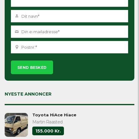
Please
leave
this
field
empty.
NYESTE ANNONCER
Toyota HiAce Hiace
Martin Raasted
155.000 Kr.