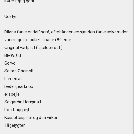
kører rigtig godt.
Udstyr;
Bilens farve er delfingrå, eftehånden en sjælden farve selvom den
var meget populær tilbage i 80 erne.
Original Fartpilot ( sjælden set )
BMW alu
Servo
Soltag Originalt.
Læderrat
lædergearknop
el spejle
Solgardin Uoriginalt
Lys i bagspejl
Kassettespiller og den virker..
Tågelygter