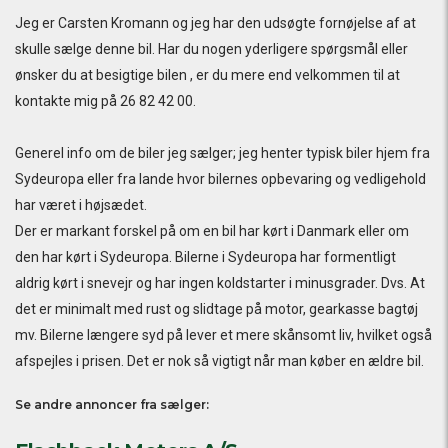
Jeg er Carsten Kromann og jeg har den udsøgte fornøjelse af at
skulle sælge denne bil. Har du nogen yderligere spørgsmål eller
ønsker du at besigtige bilen , er du mere end velkommen til at
kontakte mig på 26 82 42 00.
Generel info om de biler jeg sælger; jeg henter typisk biler hjem fra
Sydeuropa eller fra lande hvor bilernes opbevaring og vedligehold
har været i højsædet.
Der er markant forskel på om en bil har kørt i Danmark eller om
den har kørt i Sydeuropa. Bilerne i Sydeuropa har formentligt
aldrig kørt i snevejr og har ingen koldstarter i minusgrader. Dvs. At
det er minimalt med rust og slidtage på motor, gearkasse bagtøj
mv. Bilerne længere syd på lever et mere skånsomt liv, hvilket også
afspejles i prisen. Det er nok så vigtigt når man køber en ældre bil.
Se andre annoncer fra sælger: