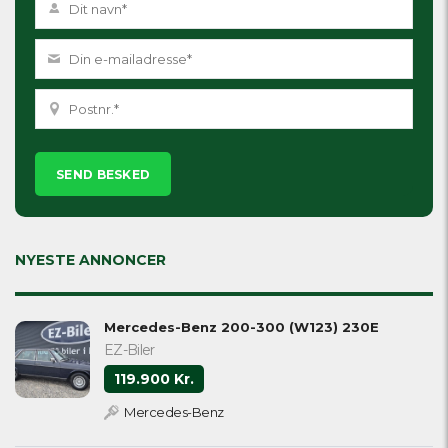
Please
leave
this
field
empty.
NYESTE ANNONCER
Mercedes-Benz 200-300 (W123) 230E
EZ-Biler
119.900 Kr.
Mercedes-Benz