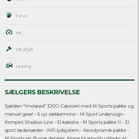
Farve
Hk
DK afgift
Leasing
SÆLGERS BESKRIVELSE
Sjælden "Imolarød" 320Ci Cabriolet med M-Sports pakke og
manuel gear! - 6 cyl. rækkemotor - M-Sport undervogn -
Komplet Shadow-Line - El kaleshe - M Sports pakke II - El
sport lædersæder - HiFi lydsystem - Aerodynamik pakke -
M-Sports rat Øvrige detaljer: Alpine bluetooth cd/radio m.