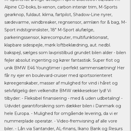
Alpine CD-boks, bi-xenon, carbon interiør trim, M-Sports
gearknop, fuldaut. klima, fartpilot, Shadow-Line nyrer,
sædevarme, windbreaker, regnsensor, armlæn for & bag, M-
Sport indstigninslister, 18" M-Sport alufælge,
parkeringssensor, kørecomputer, multifunktionsrat,
klapbare sidespejle, mørk loftbeklædning, aut. nedbl.
bakspejl, sælges som lavpristilbud grundet bilen alder - bilen
fejler absolut ingenting og kører fantastisk. Super flot og
unik BMW E46 Youngtimer i perfekt sammensætning! Her
får ny ejer en boulevard-cruiser med sportsorienteret
køreegenskaber, masser af mulighed for vind i håret og
selvfølgelig den velkendte BMW rækkesekser lyd! Vi
tilbyder: - Fleksibel finansiering - med & uden udbetaling! -
Udvidet garantiforsikring som dækker bilen i Danmark og
hele Europa. - Mulighed for omgående levering, da vi er
nummerplade operatør. - Video-fremvisning af alle vore
biler. - Lån via Santander, AL-finans, Ikano Bank og Resurs