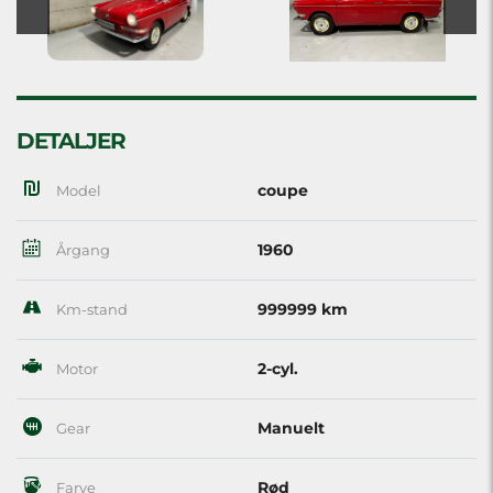
DETALJER
coupe
Model
1960
Årgang
999999 km
Km-stand
2-cyl.
Motor
Manuelt
Gear
Rød
Farve