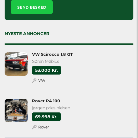
Please
leave
this
field
empty.
NYESTE ANNONCER
VW Scirocco 1,8 GT
Søren Møbius
53.000 Kr.
VW
Rover P4 100
jørgen pries nielsen
69.998 Kr.
Rover