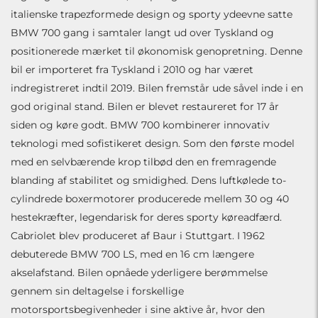
italienske trapezformede design og sporty ydeevne satte
BMW 700 gang i samtaler langt ud over Tyskland og
positionerede mærket til økonomisk genopretning. Denne
bil er importeret fra Tyskland i 2010 og har været
indregistreret indtil 2019. Bilen fremstår ude såvel inde i en
god original stand. Bilen er blevet restaureret for 17 år
siden og køre godt. BMW 700 kombinerer innovativ
teknologi med sofistikeret design. Som den første model
med en selvbærende krop tilbød den en fremragende
blanding af stabilitet og smidighed. Dens luftkølede to-
cylindrede boxermotorer producerede mellem 30 og 40
hestekræfter, legendarisk for deres sporty køreadfærd.
Cabriolet blev produceret af Baur i Stuttgart. I 1962
debuterede BMW 700 LS, med en 16 cm længere
akselafstand. Bilen opnåede yderligere berømmelse
gennem sin deltagelse i forskellige
motorsportsbegivenheder i sine aktive år, hvor den