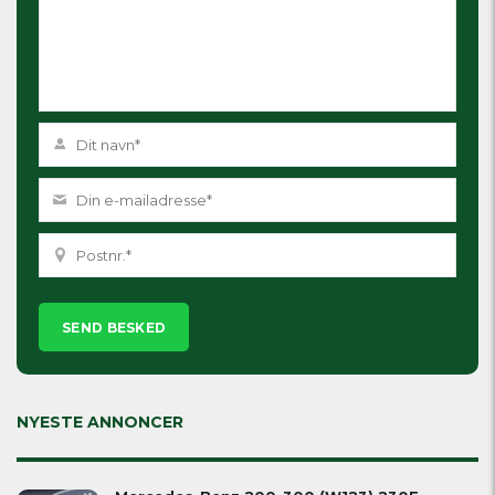
Please
leave
this
field
empty.
NYESTE ANNONCER