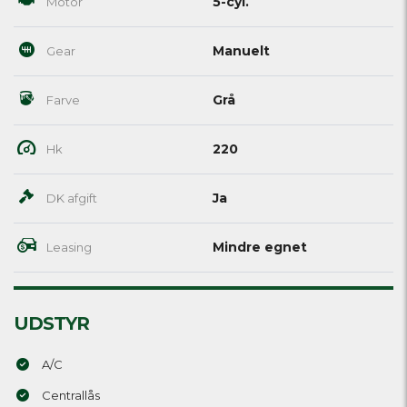
5-cyl.
Motor
Manuelt
Gear
Grå
Farve
220
Hk
Ja
DK afgift
Mindre egnet
Leasing
UDSTYR
A/C
Centrallås