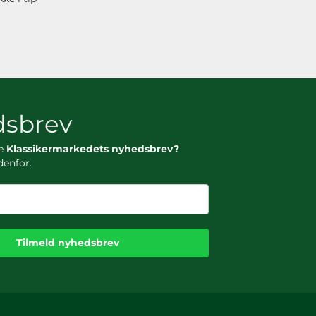
sbrev
ge
Klassikermarkedets nyhedsbrev?
denfor.
Tilmeld nyhedsbrev