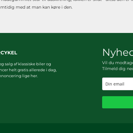
samtidig med at man kan køre i den.
Nyhed
RCYKEL
Vil du modta
g salg af klassiske biler og
Tilmeld dig ne
er helt gratis allerede i dag,
noncering lige her.