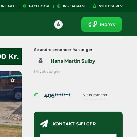
NTAKT
FACEBOOK
INSTAGRAM
NYHEDSBREV
INDRYK
Se andre annoncer fra sælger:
0 Kr.
Hans Martin Sulby
Privat sælger
406*******
Vis nummeret
KONTAKT SÆLGER