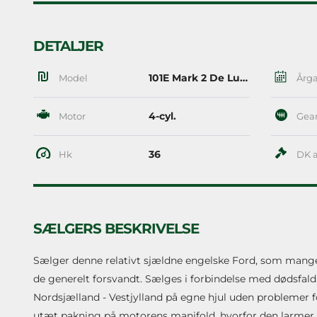
DETALJER
101E Mark 2 De Luxe
Model
Årg
4-cyl.
Motor
Gea
36
Hk
DK a
SÆLGERS BESKRIVELSE
Sælger denne relativt sjældne engelske Ford, som mange i
de generelt forsvandt. Sælges i forbindelse med dødsfald,
Nordsjælland - Vestjylland på egne hjul uden problemer 
utæt pakning på motorens manifold, hvorfor den larmer. Ru