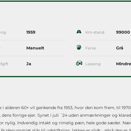
1959
99000
ang
Km-stand
Manuelt
Grå
r
Farve
Ja
Mindre
fgift
Leasing
 alderen 60+ vil genkende fra 1953, hvor den kom frem, til 1970
 dens forrige ejer. Synet i juli ´24 uden anmærkninger og klare
for nylig. Indvendig intakt og rimelig pæn, hele gode sæder. Næ
degummiet står til udskiftning, lakken er slidt - altså den er ik