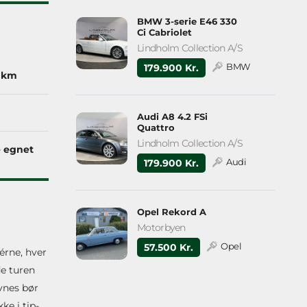
BMW 3-serie E46 330
Ci Cabriolet
Lindholm Collection A/S
BMW
179.900 Kr.
 km
Audi A8 4.2 FSi
Quattro
Lindholm Collection A/S
 egnet
Audi
179.900 Kr.
Opel Rekord A
Motorbyen
Opel
57.500 Kr.
érne, hver
de turen
vnes bør
ke i tip-