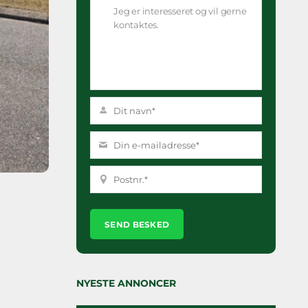
Please
leave
this
field
empty.
NYESTE ANNONCER