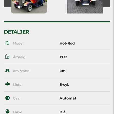
DETALJER
Hot-Rod
Model
1932
Årgang
km
Km-stand
8-cyl.
Motor
Automat
Gear
Blå
Farve