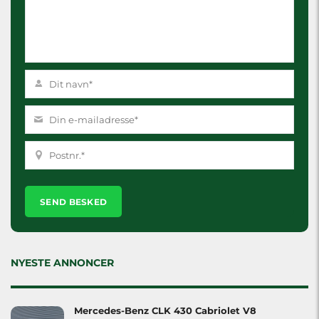
Please
leave
this
field
empty.
NYESTE ANNONCER
Mercedes-Benz CLK 430 Cabriolet V8