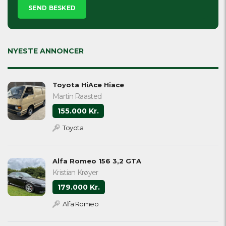
leave
this
field
empty.
NYESTE ANNONCER
Toyota HiAce Hiace
Martin Raasted
155.000 Kr.
Toyota
Alfa Romeo 156 3,2 GTA
Kristian Krøyer
179.000 Kr.
Alfa Romeo