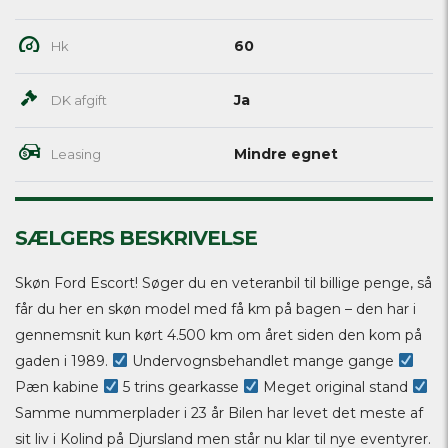
60
Hk
Ja
DK afgift
Mindre egnet
Leasing
SÆLGERS BESKRIVELSE
Skøn Ford Escort! Søger du en veteranbil til billige penge, så
får du her en skøn model med få km på bagen – den har i
gennemsnit kun kørt 4.500 km om året siden den kom på
gaden i 1989.
Undervognsbehandlet mange gange
Pæn kabine
5 trins gearkasse
Meget original stand
Samme nummerplader i 23 år Bilen har levet det meste af
sit liv i Kolind på Djursland men står nu klar til nye eventyrer.