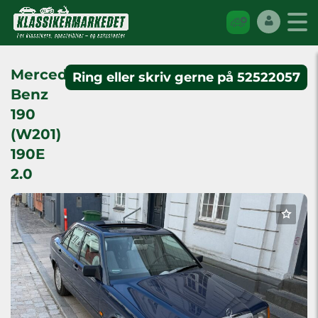
Mercedes-
Ring eller skriv gerne på 52522057
Benz
190
(W201)
190E
2.0