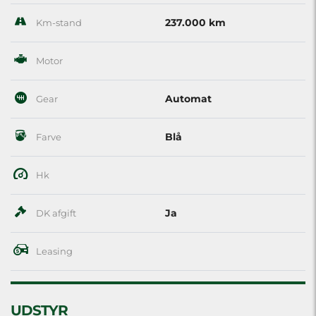
237.000 km
Km-stand
Motor
Automat
Gear
Blå
Farve
Hk
Ja
DK afgift
Leasing
UDSTYR