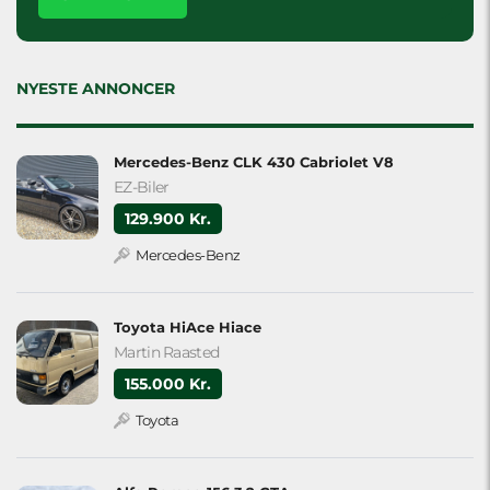
leave
this
field
empty.
NYESTE ANNONCER
Mercedes-Benz CLK 430 Cabriolet V8
EZ-Biler
129.900 Kr.
Mercedes-Benz
Toyota HiAce Hiace
Martin Raasted
155.000 Kr.
Toyota