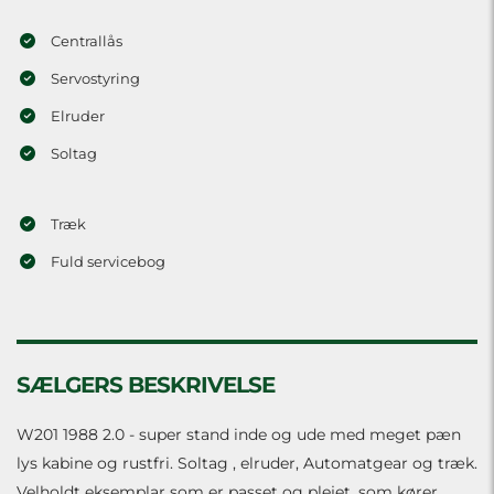
Centrallås
Servostyring
Elruder
Soltag
Træk
Fuld servicebog
SÆLGERS BESKRIVELSE
W201 1988 2.0 - super stand inde og ude med meget pæn
lys kabine og rustfri. Soltag , elruder, Automatgear og træk.
Velholdt eksemplar som er passet og plejet, som kører