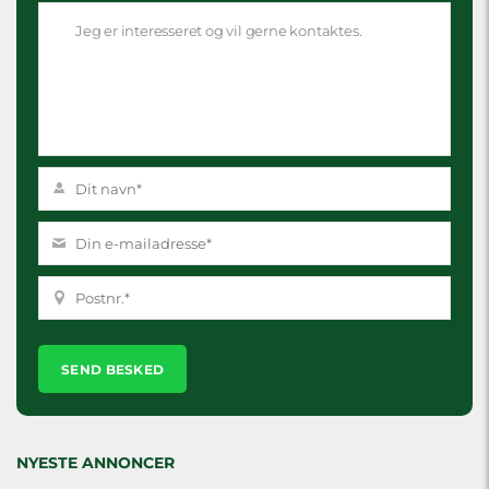
Please
leave
this
field
empty.
NYESTE ANNONCER