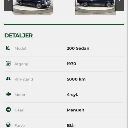
DETALJER
200 Sedan
Model
1970
Årgang
5000 km
Km-stand
4-cyl.
Motor
Manuelt
Gear
Blå
Farve