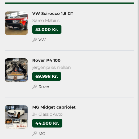
VW Scirocco 1,8 GT
Søren Møbius
53.000 Kr.
VW
Rover P4 100
jørgen pries nielsen
69.998 Kr.
Rover
MG Midget cabriolet
JH Classic Auto
44.900 Kr.
MG