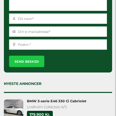
Please
leave
this
field
empty.
NYESTE ANNONCER
BMW 3-serie E46 330 Ci Cabriolet
Lindholm Collection A/S
179.900 Kr.