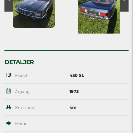
DETALJER
450 SL
Model
1973
Årgang
km
Km-stand
Motor