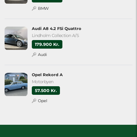
BMW
Audi A8 4.2 FSi Quattro
Lindholm Collection A/S
179.900 Kr.
Audi
Opel Rekord A
Motorbyen
57.500 Kr.
Opel