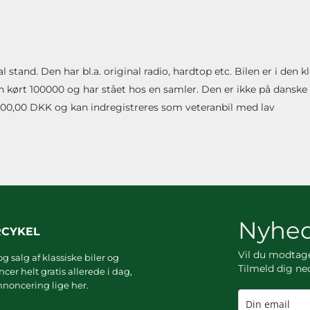
tand. Den har bl.a. original radio, hardtop etc. Bilen er i den k
 kørt 100000 og har stået hos en samler. Den er ikke på danske 
107000,00 DKK og kan indregistreres som veteranbil med lav
Nyhed
RCYKEL
Vil du modta
g salg af klassiske biler og
Tilmeld dig ne
er helt gratis allerede i dag,
noncering lige her.