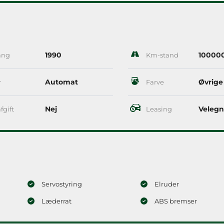
1990
10000
ang
Km-stand
Automat
Øvrige
r
Farve
Nej
Velegn
fgift
Leasing
Servostyring
Elruder
Læderrat
ABS bremser