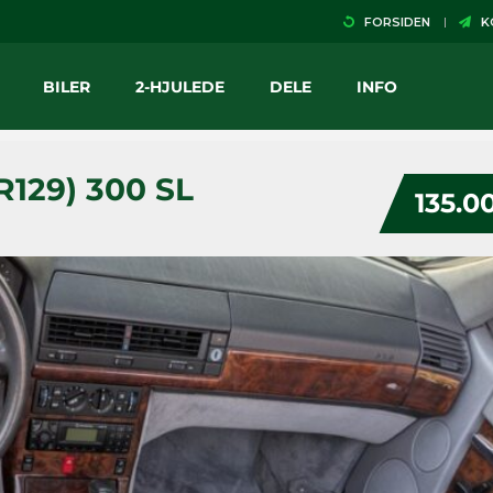
FORSIDEN
KO
BILER
2-HJULEDE
DELE
INFO
R129) 300 SL
135.0