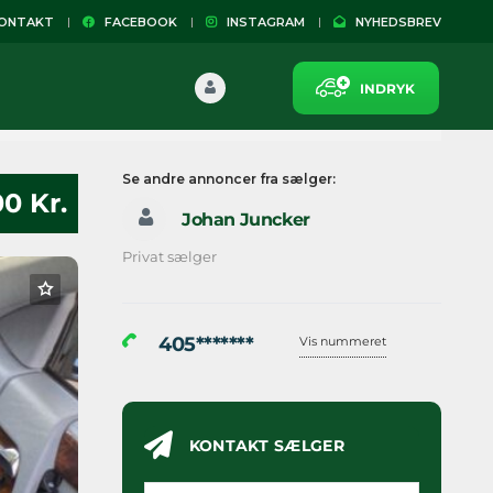
NTAKT
FACEBOOK
INSTAGRAM
NYHEDSBREV
INDRYK
Se andre annoncer fra sælger:
00 Kr.
Johan Juncker
Privat sælger
405*******
Vis nummeret
KONTAKT SÆLGER