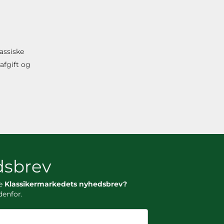
lassiske
afgift og
sbrev
ge
Klassikermarkedets nyhedsbrev?
denfor.