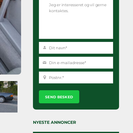
Please
leave
this
field
empty.
NYESTE ANNONCER