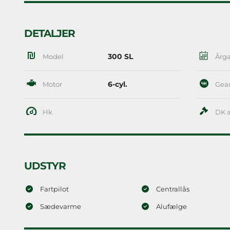
DETALJER
300 SL
Model
Årg
6-cyl.
Motor
Gea
Hk
DK a
UDSTYR
Fartpilot
Centrallås
Sædevarme
Alufælge