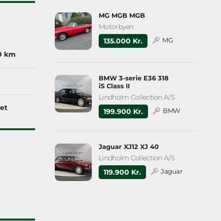
MG MGB MGB
Motorbyen
MG
135.000 Kr.
0 km
BMW 3-serie E36 318
iS Class II
Lindholm Collection A/S
et
BMW
199.900 Kr.
Jaguar XJ12 XJ 40
Lindholm Collection A/S
Jaguar
119.900 Kr.