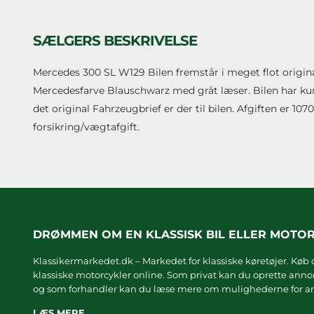
SÆLGERS BESKRIVELSE
Mercedes 300 SL W129 Bilen fremstår i meget flot original s
Mercedesfarve Blauschwarz med gråt læser. Bilen har kun
det original Fahrzeugbrief er der til bilen. Afgiften er 
forsikring/vægtafgift.
DRØMMEN OM EN KLASSISK BIL ELLER MOTO
Klassikermarkedet.dk – Markedet for klassiske køretøjer. Køb o
klassiske motorcykler online. Som privat kan du oprette annonc
og som forhandler kan du læse mere om
mulighederne for an
LÆS MERE