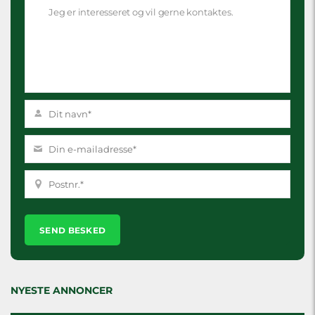
Please
leave
this
field
empty.
NYESTE ANNONCER