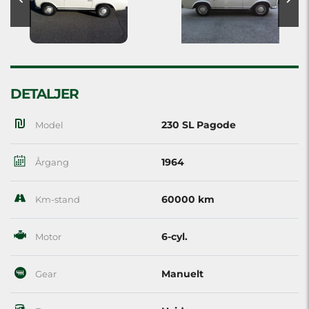
DETALJER
230 SL Pagode
Model
1964
Årgang
60000 km
Km-stand
6-cyl.
Motor
Manuelt
Gear