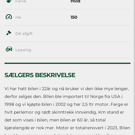
Hvid
Farve
150
Hk
DK afgift
Leasing
SÆLGERS BESKRIVELSE
Vi har hatt bilen i 22år og nå bruker vi den ikke mye lenger,
derfor selges den. Bllen ble importert til Norge fra USA i
1998 og vi kjøpte bilen i 2002 og har 2,5 ltr motor. Farge er
hvit perlemor og rødt skinntrekk innvendig, Km stand er
det som vises i bilen, men bilen er 60 år, så total
kjørelengde er nok mer. Motor er totalrenovert i 2023, Bilen