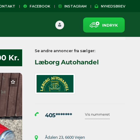
NTAKT
FACEBOOK
INSTAGRAM
NYHEDSBREV
INDRYK
Se andre annoncer fra sælger:
00 Kr.
Læborg Autohandel
405*******
Vis nummeret
Ådalen 23, 6600 Vejen