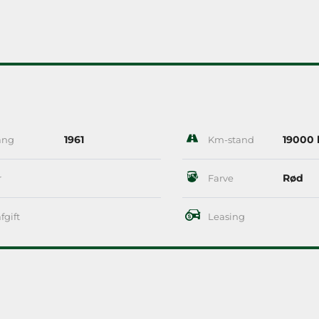
1961
19000
ang
Km-stand
Rød
r
Farve
fgift
Leasing