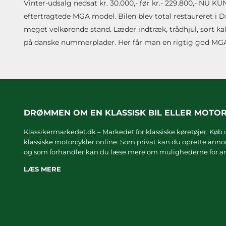
Vinter-udsalg nedsat kr. 30.000,- før kr.- 229.800,- NU 
eftertragtede MGA model. Bilen blev total restaureret i 
meget velkørende stand. Læder indtræk, trådhjul, sort kale
på danske nummerplader. Her får man en rigtig god MGA
DRØMMEN OM EN KLASSISK BIL ELLER MOTO
Klassikermarkedet.dk – Markedet for klassiske køretøjer. Køb o
klassiske motorcykler online. Som privat kan du oprette annonc
og som forhandler kan du læse mere om
mulighederne for an
LÆS MERE