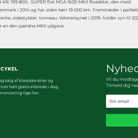
KUN KR. 199.800,- SUPER flot MGA 1600 MKII Roadster, den mest
Danmark i 2014 og har siden kørt 19.000 km. Fremtræder i perfek
che, sidestykker, tonneau. Veteransynet i 2019, holder syn til 20
 en den sjældne MKII udgave.
Nyhed
RCYKEL
Vil du modta
g salg af klassiske biler og
Tilmeld dig ne
er helt gratis allerede i dag,
noncering lige her.