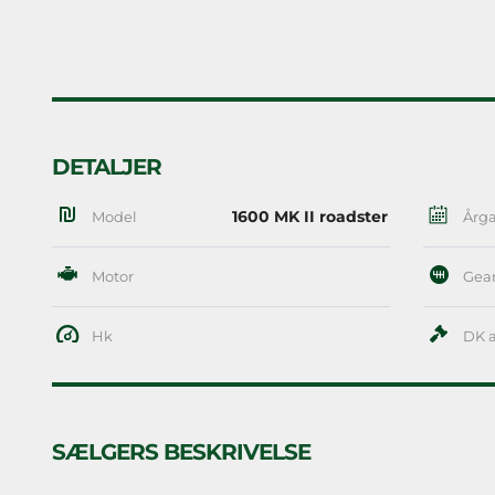
DETALJER
1600 MK II roadster
Model
Årg
Motor
Gea
Hk
DK a
SÆLGERS BESKRIVELSE