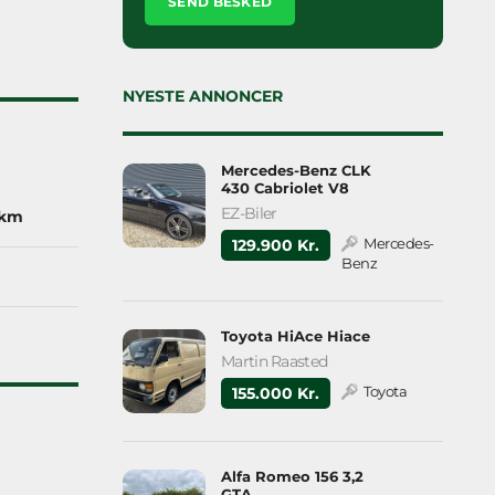
leave
this
field
empty.
NYESTE ANNONCER
Mercedes-Benz CLK
430 Cabriolet V8
EZ-Biler
 km
Mercedes-
129.900 Kr.
Benz
Toyota HiAce Hiace
Martin Raasted
Toyota
155.000 Kr.
Alfa Romeo 156 3,2
GTA