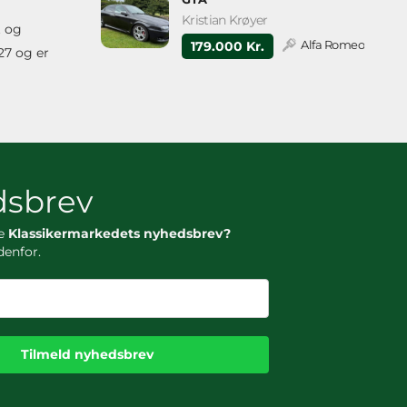
Kristian Krøyer
t og
Alfa Romeo
179.000 Kr.
27 og er
sbrev
ge
Klassikermarkedets nyhedsbrev?
denfor.
Tilmeld nyhedsbrev