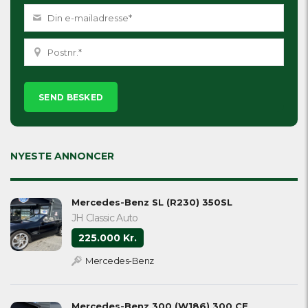
Please
leave
this
field
empty.
NYESTE ANNONCER
Mercedes-Benz SL (R230) 350SL
JH Classic Auto
225.000 Kr.
Mercedes-Benz
Mercedes-Benz 300 (W186) 300 CE