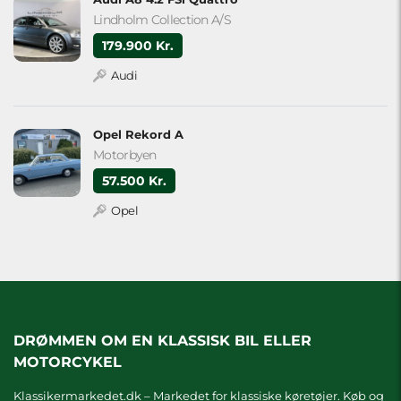
Lindholm Collection A/S
179.900 Kr.
Audi
Opel Rekord A
Motorbyen
57.500 Kr.
Opel
DRØMMEN OM EN KLASSISK BIL ELLER
MOTORCYKEL
Klassikermarkedet.dk – Markedet for klassiske køretøjer. Køb og