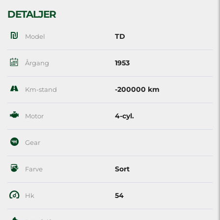
DETALJER
TD
Model
1953
Årgang
-200000 km
Km-stand
4-cyl.
Motor
Gear
Sort
Farve
54
Hk