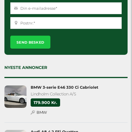
Please
leave
this
field
empty.
NYESTE ANNONCER
BMW 3-serie E46 330 Ci Cabriolet
Lindholm Collection A/S
179.900 Kr.
BMW
Audi A8 4.2 FSi Quattro