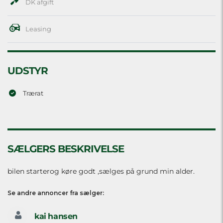
DK afgift
Leasing
UDSTYR
Trærat
SÆLGERS BESKRIVELSE
bilen starterog køre godt ,sælges på grund min alder.
Se andre annoncer fra sælger:
kai hansen