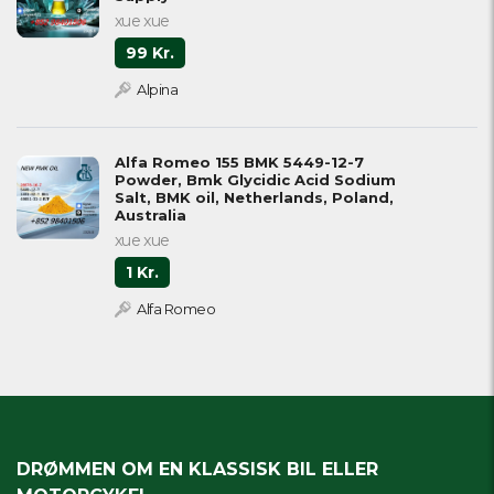
xue xue
99 Kr.
Alpina
Alfa Romeo 155 BMK 5449-12-7
Powder, Bmk Glycidic Acid Sodium
Salt, BMK oil, Netherlands, Poland,
Australia
xue xue
1 Kr.
Alfa Romeo
DRØMMEN OM EN KLASSISK BIL ELLER