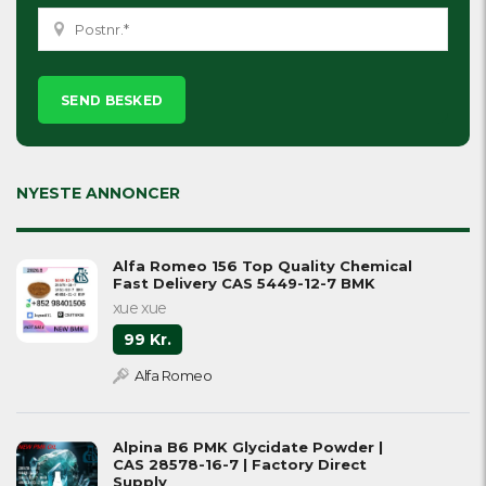
Please
leave
this
field
empty.
NYESTE ANNONCER
Alfa Romeo 156 Top Quality Chemical
Fast Delivery CAS 5449-12-7 BMK
xue xue
99 Kr.
Alfa Romeo
Alpina B6 PMK Glycidate Powder |
CAS 28578-16-7 | Factory Direct
Supply