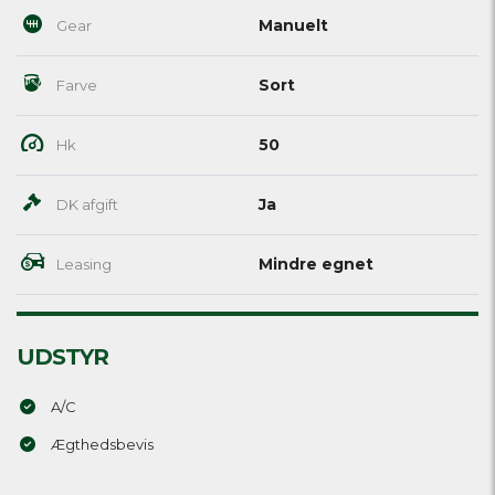
Manuelt
Gear
Sort
Farve
50
Hk
Ja
DK afgift
Mindre egnet
Leasing
UDSTYR
A/C
Ægthedsbevis