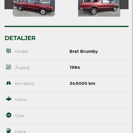
DETALJER
Brat Brumby
Model
1984
Årgang
349000 km
Km-stand
Motor
Gear
Farve