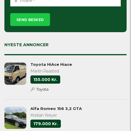
Please
leave
this
field
empty.
NYESTE ANNONCER
Toyota HiAce Hiace
Martin Raasted
155.000 Kr.
Toyota
Alfa Romeo 156 3,2 GTA
Kristian Krøyer
179.000 Kr.