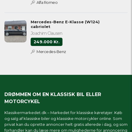
Alfa Romeo
Mercedes-Benz E-Klasse (W124)
cabriolet
Joachim Clausen
249.000 Kr.
Mercedes-Benz
DRØMMEN OM EN KLASSISK BIL ELLER
MOTORCYKEL
Klassikermarkedet.dk – Markedet for klassiske køretøjer. Køb
og salg af klassiske biler og klassiske motorcykler online. Som
privat kan du oprette annoncer helt gratis allerede i dag, og som
forhandler kan du læse mere om
mulighederne for annoncering