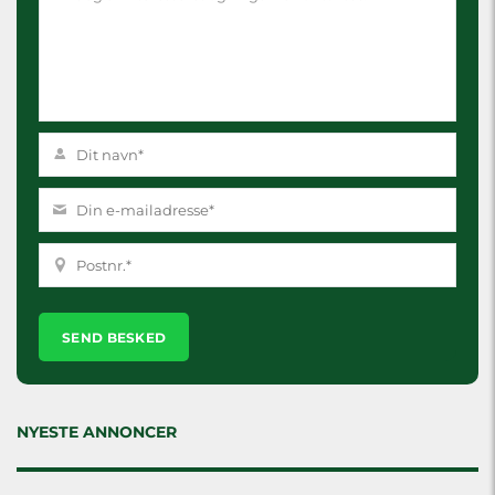
Please
leave
this
field
empty.
NYESTE ANNONCER