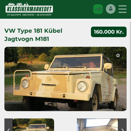
VW Type 181 Kübel
160.000 Kr.
Jagtvogn M181