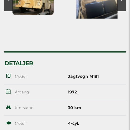
DETALJER
Jagtvogn M181
Model
1972
Årgang
30 km
Km-stand
4-cyl.
Motor