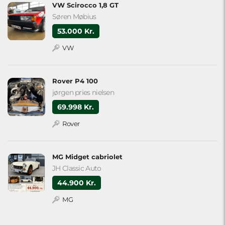
VW Scirocco 1,8 GT
Søren Møbius
53.000 Kr.
VW
Rover P4 100
jørgen pries nielsen
69.998 Kr.
Rover
MG Midget cabriolet
JH Classic Auto
44.900 Kr.
MG