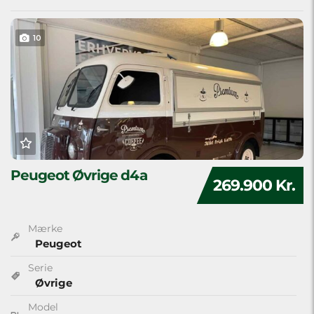
10
Peugeot Øvrige d4a
269.900 Kr.
Mærke
Peugeot
Serie
Øvrige
Model