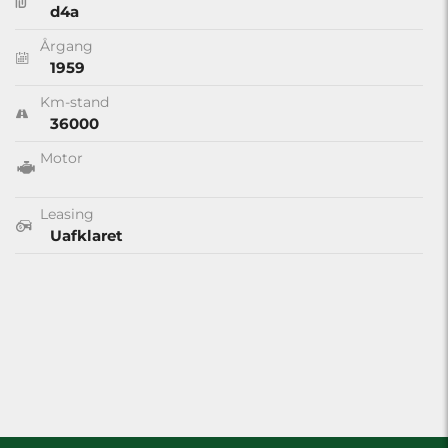
d4a
Årgang
1959
Km-stand
36000
Motor
Leasing
Uafklaret