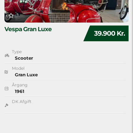
Vespa Gran Luxe
39.900 Kr.
Type
Scooter
Model
Gran Luxe
Årgang
1961
DK Afgift