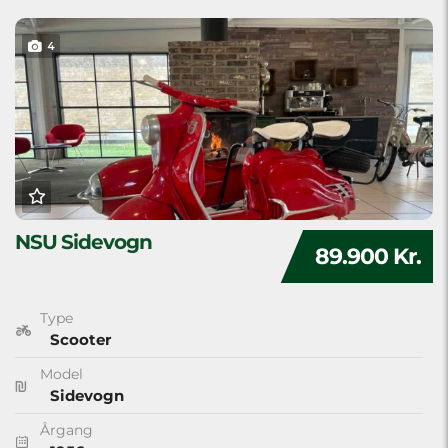
4
NSU Sidevogn
89.900 Kr.
Type
Scooter
Model
Sidevogn
Årgang