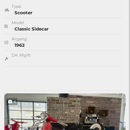
Type
Scooter
Model
Classic Sidecar
Årgang
1962
DK Afgift
4