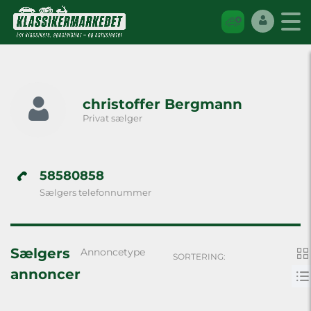
christoffer Bergmann
Privat sælger
58580858
Sælgers telefonnummer
Sælgers
Annoncetype
SORTERING:
annoncer