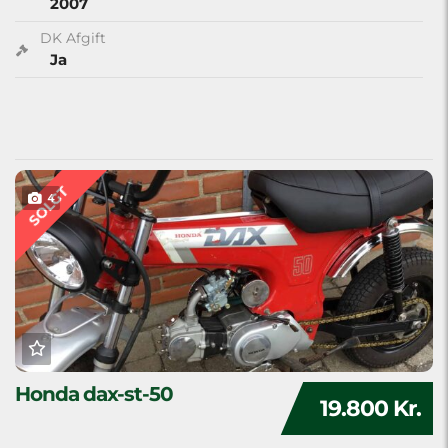
2007
DK Afgift
Ja
SOLGT
4
Honda dax-st-50
19.800 Kr.