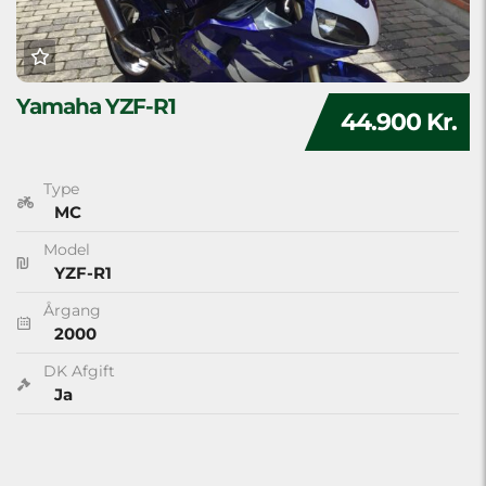
Yamaha YZF-R1
44.900 Kr.
Type
MC
Model
YZF-R1
Årgang
2000
DK Afgift
Ja