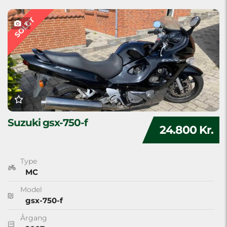
SOLGT
4
Suzuki gsx-750-f
24.800 Kr.
Type
MC
Model
gsx-750-f
Årgang