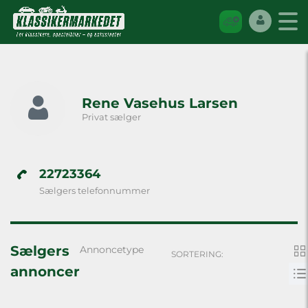
Rene Vasehus Larsen
Privat sælger
22723364
Sælgers telefonnummer
Sælgers
Annoncetype
SORTERING:
annoncer