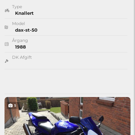
Type
Knallert
Model
dax-st-50
Årgang
1988
DK Afgift
5