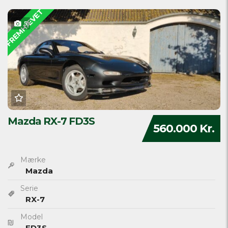
FREMHÆVET
5
Mazda RX-7 FD3S
560.000 Kr.
Mærke
Mazda
Serie
RX-7
Model
FD3S