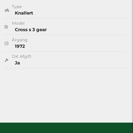
Type
Knallert
Model
Cross s 3 gear
Årgang
1972
DK Afgift
Ja