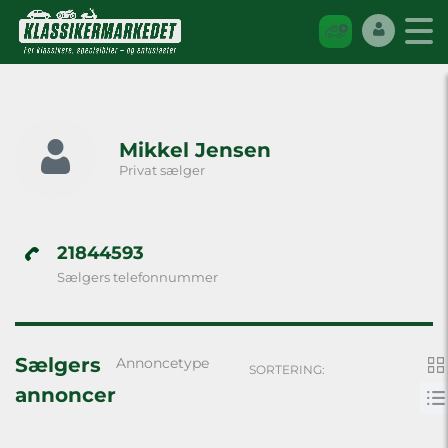
Mikkel Jensen
Privat sælger
21844593
Sælgers telefonnummer
Sælgers
Annoncetype
SORTERING:
annoncer