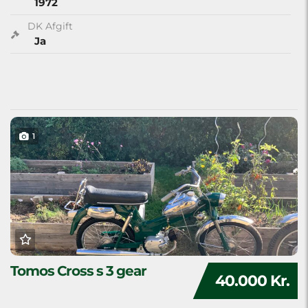
1972
DK Afgift
Ja
1
Tomos Cross s 3 gear
40.000 Kr.