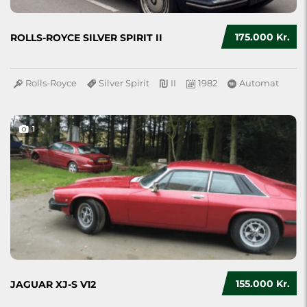
175.000 Kr.
ROLLS-ROYCE SILVER SPIRIT II
Rolls-Royce
Silver Spirit
II
1982
Automat
1
155.000 Kr.
JAGUAR XJ-S V12