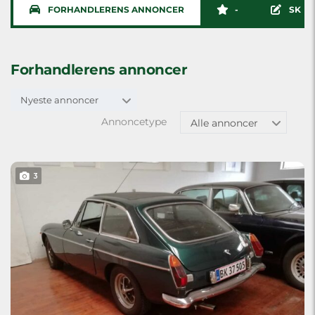
FORHANDLERENS ANNONCER
-
SKRI
Forhandlerens annoncer
Nyeste annoncer
Annoncetype
Alle annoncer
3