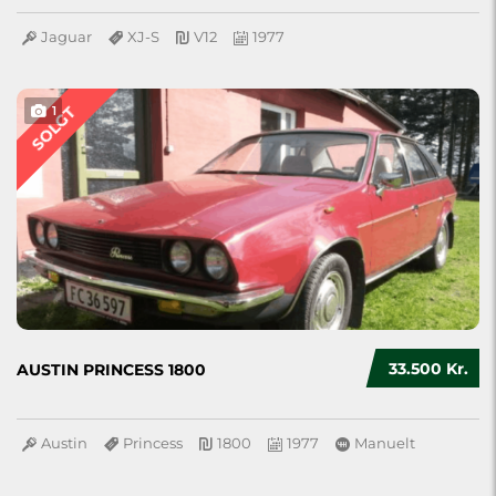
Jaguar
XJ-S
V12
1977
SOLGT
1
33.500 Kr.
AUSTIN PRINCESS 1800
Austin
Princess
1800
1977
Manuelt