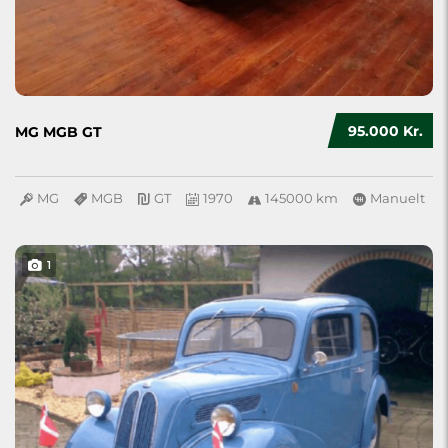
95.000 Kr.
MG MGB GT
MG
MGB
GT
1970
145000 km
Manuelt
1