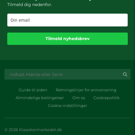
Tilmeld dig nedenfor.
Tilmeld nyhedsbrev
Guide til siden
Retningslinjer for annoncering
Almindelige betingelser
Om os
Cookiepolitik
Cookie-indstillinger
© 2026 Klassikermarkedet.dk