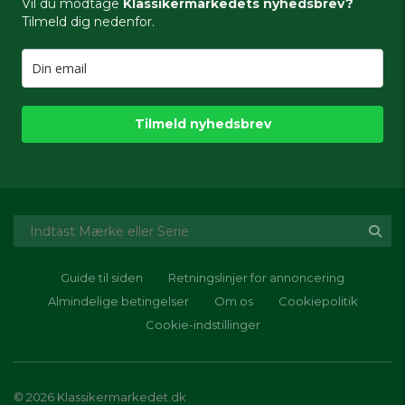
Vil du modtage
Klassikermarkedets nyhedsbrev?
Tilmeld dig nedenfor.
Tilmeld nyhedsbrev
Guide til siden
Retningslinjer for annoncering
Almindelige betingelser
Om os
Cookiepolitik
Cookie-indstillinger
© 2026 Klassikermarkedet.dk