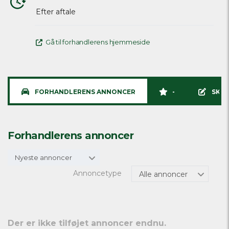
Efter aftale
Gå til forhandlerens hjemmeside
FORHANDLERENS ANNONCER
-
SKRI
Forhandlerens annoncer
Nyeste annoncer
Annoncetype
Alle annoncer
Der er ikke tilføjet annoncer endnu.