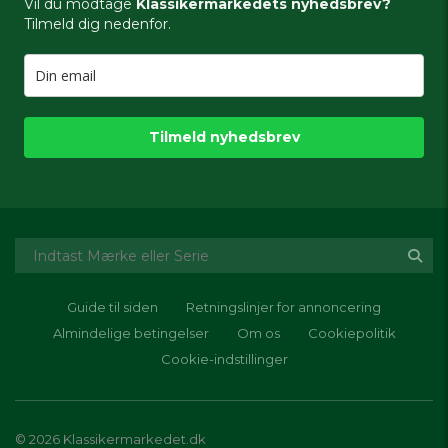
Vil du modtage
Klassikermarkedets nyhedsbrev?
Tilmeld dig nedenfor.
Tilmeld nyhedsbrev
Guide til siden
Retningslinjer for annoncering
Almindelige betingelser
Om os
Cookiepolitik
Cookie-indstillinger
© 2026 Klassikermarkedet.dk