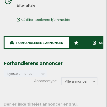
Efter aftale
Gå til forhandlerens hjemmeside
FORHANDLERENS ANNONCER
-
SKRI
Forhandlerens annoncer
Nyeste annoncer
Annoncetype
Alle annoncer
Der er ikke tilføjet annoncer endnu.