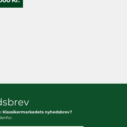
000 Kr.
sbrev
ge
Klassikermarkedets nyhedsbrev?
denfor.