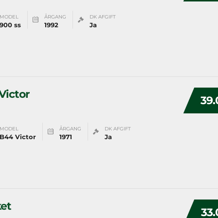
MODEL
ÅRGANG
DK AFGIFT
900 ss
1992
Ja
Victor
39.
MODEL
ÅRGANG
DK AFGIFT
B44 Victor
1971
Ja
et
33.