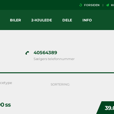
FORSIDEN
KO
BILER
2-HJULEDE
DELE
INFO
40564389
Sælgers telefonnummer
cetype
SORTERING:
0 ss
39.