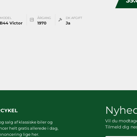
39.
MODEL
ÅRGANG
DK AFGIFT
B44 Victor
1970
Ja
Nyhed
RCYKEL
Vil du modta
g salg af klassiske biler og
Tilmeld dig ne
er helt gratis allerede i dag,
noncering lige her.