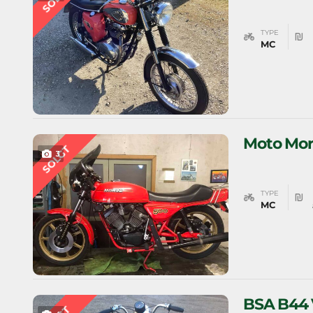
TYPE
MC
Moto Mori
SOLGT
3
TYPE
MC
BSA B44 